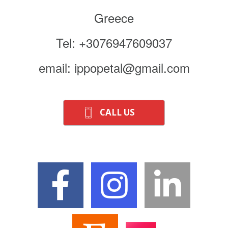
Greece
Tel: +3076947609037
email: ippopetal@gmail.com
CALL US